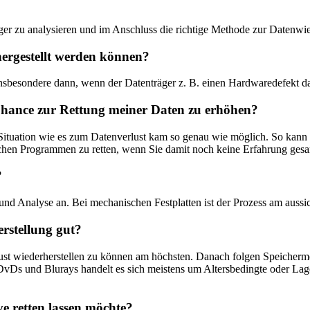
r zu analysieren und im Anschluss die richtige Methode zur Datenwie
hergestellt werden können?
 Insbesondere dann, wenn der Datenträger z. B. einen Hardwaredefekt d
 Chance zur Rettung meiner Daten zu erhöhen?
Situation wie es zum Datenverlust kam so genau wie möglich. So kann g
chen Programmen zu retten, wenn Sie damit noch keine Erfahrung gesam
?
nd Analyse an. Bei mechanischen Festplatten ist der Prozess am aussic
rstellung gut?
rlust wiederherstellen zu können am höchsten. Danach folgen Speich
 DvDs und Blurays handelt es sich meistens um Altersbedingte oder Lag
ve retten lassen möchte?