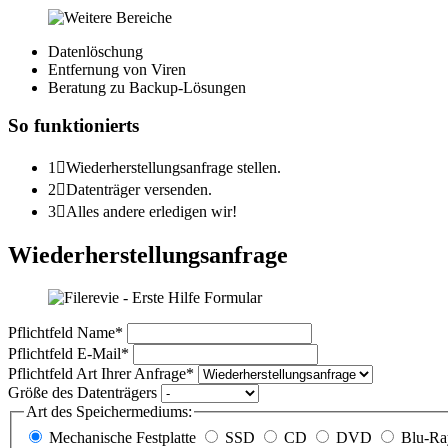
Datenlöschung
Entfernung von Viren
Beratung zu Backup-Lösungen
So funktionierts
1

Wiederherstellungs­anfrage stellen.
2

Datenträger versenden.
3

Alles andere erledigen wir!
Wiederherstellungs­anfrage
Pflichtfeld
Name
*
Pflichtfeld
E-Mail
*
Pflichtfeld
Art Ihrer Anfrage
*
Größe des Datenträgers
Art des Speichermediums:
Mechanische Festplatte
SSD
CD
DVD
Blu-Ra