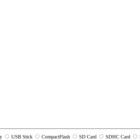
y
USB Stick
CompactFlash
SD Card
SDHC Card